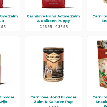
tive Zalm
Carnilove Hond Active Zalm
Carnilo
LB
& Kalkoen Puppy
Ee
9.95
€ 16.95 - € 38.95
Blikvoer
Carnilove Hond Blikvoer
Carnil
wijn
Zalm & Kalkoen Pup
Snack
R