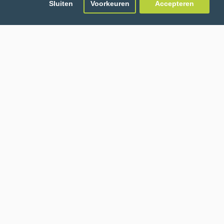
Sluiten
Voorkeuren
Accepteren
e Hond Jerky Lam &
Carnilove Hond Jerky Rund
Zalm
€ 4.95
€ 4.95
AYS