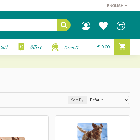
ENGLISH
test
Offers
Brands
€ 0.00
Sort By: