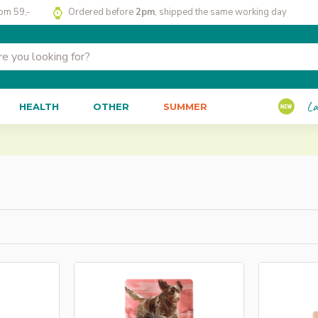
rom 59,-
Ordered before
2pm
, shipped the same working day
La
HEALTH
OTHER
SUMMER