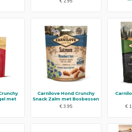
€ 2.95
Crunchy
Carnilove Hond Crunchy
Carnil
gel met
Snack Zalm met Bosbessen
€ 3.95
€ 1