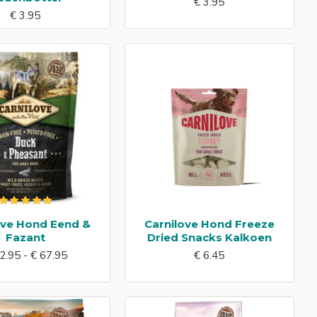
€ 3.95
€ 3.95
ove Hond Eend &
Carnilove Hond Freeze
Fazant
Dried Snacks Kalkoen
2.95 - € 67.95
€ 6.45