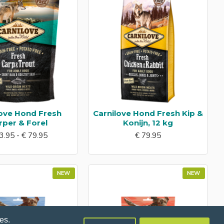
love Hond Fresh
Carnilove Hond Fresh Kip &
rper & Forel
Konijn, 12 kg
3.95 - € 79.95
€ 79.95
NEW
NEW
es.