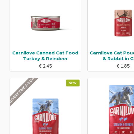
Carnilove Canned Cat Food
Carnilove Cat Pou
Turkey & Reindeer
& Rabbit in 
€ 2.45
€ 1.85
DELIVERY TIME 3-9 DAYS
NEW