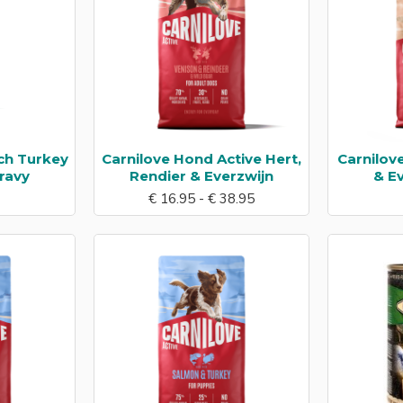
ch Turkey
Carnilove Hond Active Hert,
Carnilov
Gravy
Rendier & Everzwijn
& Ev
€ 16.95 - € 38.95