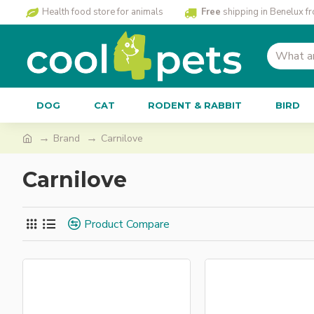
Health food store for animals
Free
shipping in Benelux f
DOG
CAT
RODENT & RABBIT
BIRD
Brand
Carnilove
Carnilove
Product Compare