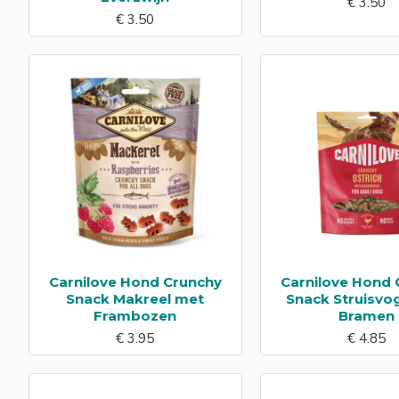
€ 3.50
€ 3.50
Carnilove Hond Crunchy
Carnilove Hond 
Snack Makreel met
Snack Struisvo
Frambozen
Bramen
€ 3.95
€ 4.85