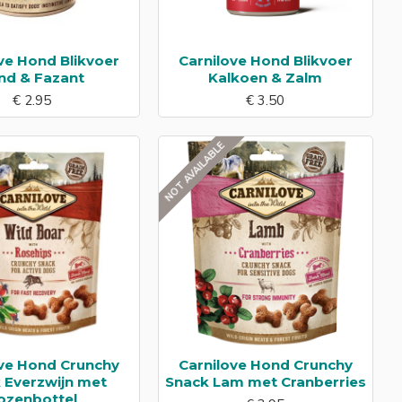
ve Hond Blikvoer
Carnilove Hond Blikvoer
nd & Fazant
Kalkoen & Zalm
€ 2.95
€ 3.50
NOT AVAILABLE
ove Hond Crunchy
Carnilove Hond Crunchy
 Everzwijn met
Snack Lam met Cranberries
ozenbottel