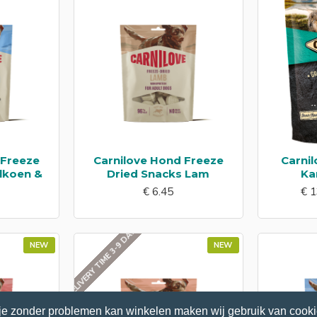
 Freeze
Carnilove Hond Freeze
Carni
lkoen &
Dried Snacks Lam
Ka
€ 6.45
€ 1
DELIVERY TIME 3-9 DAYS
NEW
NEW
je zonder problemen kan winkelen maken wij gebruik van cooki