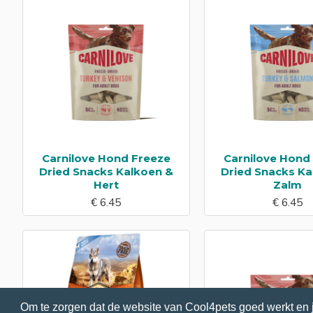
Carnilove Hond Freeze
Carnilove Hond
Dried Snacks Kalkoen &
Dried Snacks Ka
Hert
Zalm
€ 6.45
€ 6.45
Om te zorgen dat de website van Cool4pets goed werkt en 