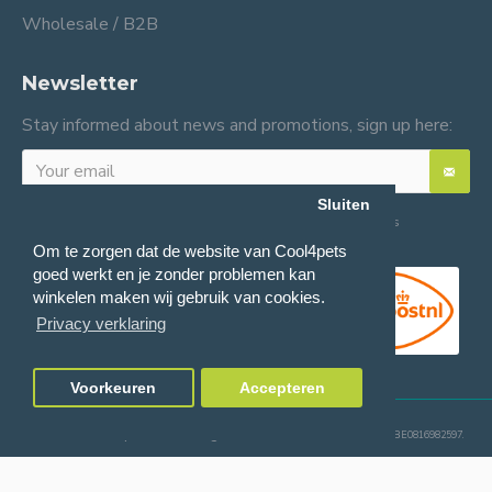
Wholesale / B2B
Newsletter
Stay informed about news and promotions, sign up here:
Sluiten
I have read and agree to the
General terms and conditions
Om te zorgen dat de website van Cool4pets
goed werkt en je zonder problemen kan
winkelen maken wij gebruik van cookies.
Privacy verklaring
Voorkeuren
Accepteren
© 2024 Cool4pets BV, all rights reserved.
Company number: BE0816982597.