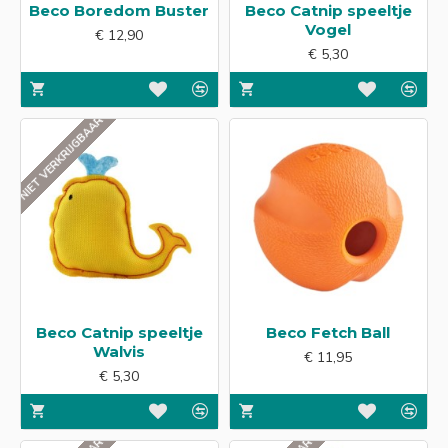
Beco Boredom Buster
Beco Catnip speeltje
Vogel
€ 12,90
€ 5,30
NIET VERKRIJGBAAR
Beco Catnip speeltje
Beco Fetch Ball
Walvis
€ 11,95
€ 5,30