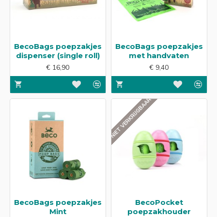
BecoBags poepzakjes
BecoBags poepzakjes
dispenser (single roll)
met handvaten
€ 16,90
€ 9,40
NIET VERKRIJGBAAR
BecoBags poepzakjes
BecoPocket
Mint
poepzakhouder