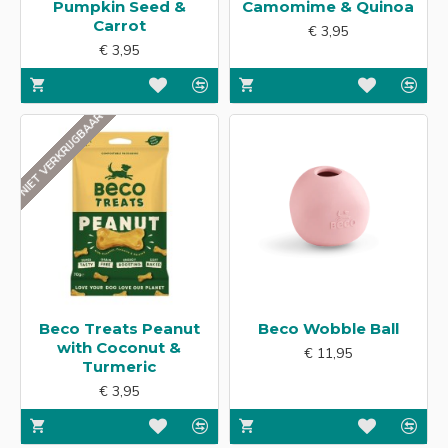
Pumpkin Seed &
Camomime & Quinoa
Carrot
€ 3,95
€ 3,95
NIET VERKRIJGBAAR
Beco Treats Peanut
Beco Wobble Ball
with Coconut &
€ 11,95
Turmeric
€ 3,95