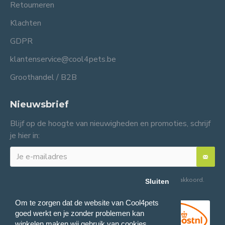
Retourneren
Klachten
GDPR
klantenservice@cool4pets.be
Groothandel / B2B
Nieuwsbrief
Blijf op de hoogte van nieuwigheden en promoties, schrijf
je hier in:
Ik heb de
Algemene voorwaarden
gelezen en ga hiermee akkoord.
Sluiten
Om te zorgen dat de website van Cool4pets
goed werkt en je zonder problemen kan
winkelen maken wij gebruik van cookies.