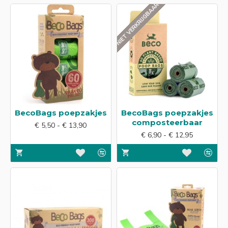
NIET VERKRIJGBAAR
BecoBags poepzakjes
BecoBags poepzakjes
composteerbaar
€ 5,50 - € 13,90
€ 6,90 - € 12,95