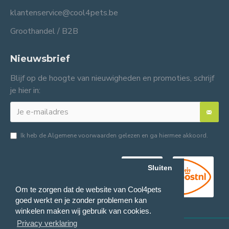
klantenservice@cool4pets.be
Groothandel / B2B
Nieuwsbrief
Blijf op de hoogte van nieuwigheden en promoties, schrijf
je hier in:
Ik heb de
Algemene voorwaarden
gelezen en ga hiermee akkoord.
Sluiten
Om te zorgen dat de website van Cool4pets
goed werkt en je zonder problemen kan
winkelen maken wij gebruik van cookies.
Privacy verklaring