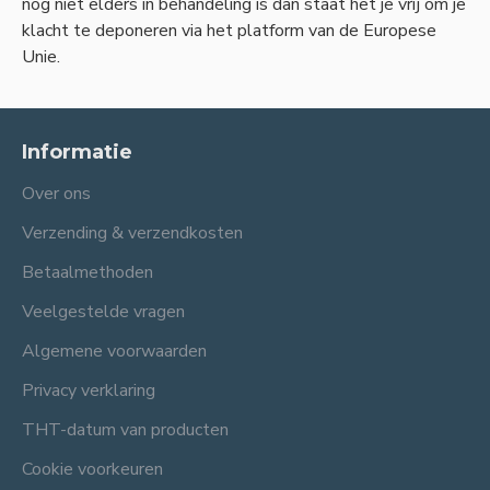
nog niet elders in behandeling is dan staat het je vrij om je
klacht te deponeren via het platform van de Europese
Unie.
Informatie
Over ons
Verzending & verzendkosten
Betaalmethoden
Veelgestelde vragen
Algemene voorwaarden
Privacy verklaring
THT-datum van producten
Cookie voorkeuren