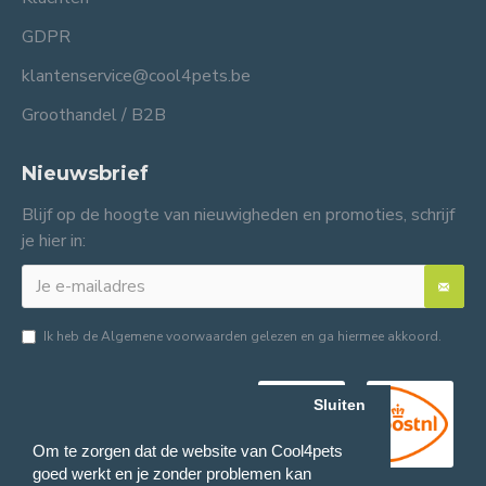
GDPR
klantenservice@cool4pets.be
Groothandel / B2B
Nieuwsbrief
Blijf op de hoogte van nieuwigheden en promoties, schrijf
je hier in:
Ik heb de
Algemene voorwaarden
gelezen en ga hiermee akkoord.
Sluiten
Om te zorgen dat de website van Cool4pets
goed werkt en je zonder problemen kan