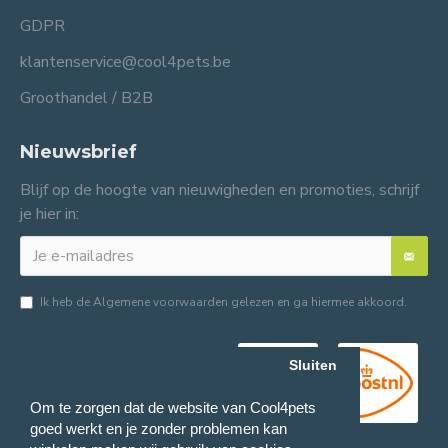
GDPR
klantenservice@cool4pets.be
Groothandel / B2B
Nieuwsbrief
Blijf op de hoogte van nieuwigheden en promoties, schrijf
je hier in:
Ik heb de
Algemene voorwaarden
gelezen en ga hiermee akkoord.
Sluiten
Om te zorgen dat de website van Cool4pets
goed werkt en je zonder problemen kan