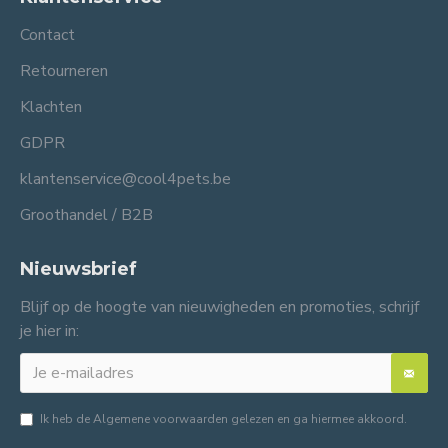
Contact
Retourneren
Klachten
GDPR
klantenservice@cool4pets.be
Groothandel / B2B
Nieuwsbrief
Blijf op de hoogte van nieuwigheden en promoties, schrijf
je hier in:
Ik heb de
Algemene voorwaarden
gelezen en ga hiermee akkoord.