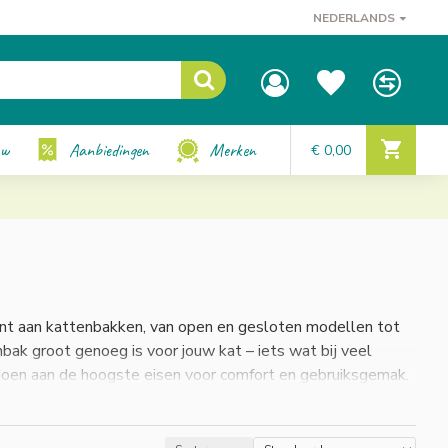
NEDERLANDS
uw
Aanbiedingen
Merken
€ 0,00
ent aan kattenbakken, van open en gesloten modellen tot
bak groot genoeg is voor jouw kat – iets wat bij veel
oen aan de hoogste eisen voor comfort en gebruiksgemak.
 hygiënische omgeving, en geef jouw kat de zorg die het