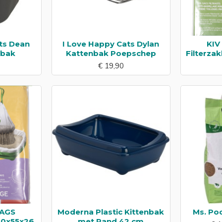
ts Dean
I Love Happy Cats Dylan
KIV
nbak
Kattenbak Poepschep
Filterza
€ 19,90
BAGS
Moderna Plastic Kittenbak
Ms. Poo
40x55x26
met Rand 42 cm