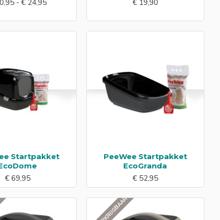
0,95 - € 24,95
€ 19,90
e Startpakket
PeeWee Startpakket
EcoDome
EcoGranda
€ 69,95
€ 52,95
R
NIET VERKRIJGBAAR