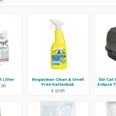
en
 Litter
Bogaclean Clean & Smell
Ebi Cat
Free Kattenbak
Eclipse 
1,90
€ 10,95