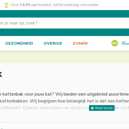
Voor
14.00 uur
besteld, zelfde werkdag verzonden
Nie
GEZONDHEID
OVERIGE
ZOMER
k
e kattenbak voor jouw kat? Wij bieden een uitgebreid assortim
attenbakken. Wij begrijpen hoe belangrijk het is dat een katten
 ontbreekt. Daarom selecteren we alleen kattenbakken die vold
bak met onze hoogwaardige kattenbakvulling voor een frisse en