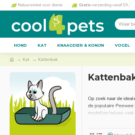
Natuurwinkel voor dieren
Gratis
verzending vanaf 59,-
HOND
KAT
KNAAGDIER & KONIJN
VOGEL
Kat
Kattenbak
Kattenba
Op zoek naar de ideal
de populaire Peewee k
modellen helaas vaak
Combineer jouw katten
verdient!