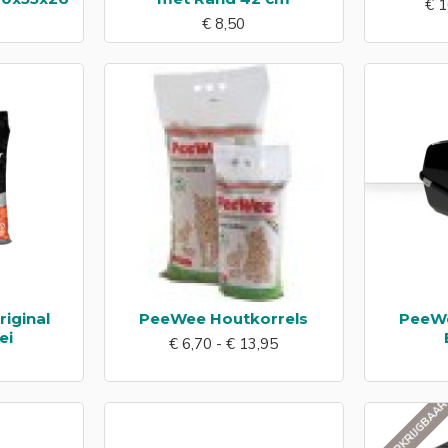
€ 1
€ 8,50
iginal
PeeWee Houtkorrels
PeeWe
ei
€ 6,70 - € 13,95
NIET VERKRIJGBAA