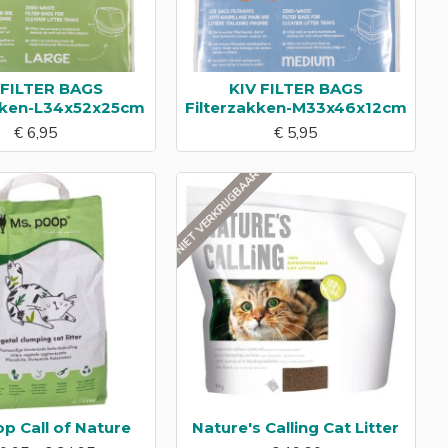
 FILTER BAGS
KIV FILTER BAGS
kken-L34x52x25cm
Filterzakken-M33x46x12cm
€ 6,95
€ 5,95
NIET VERKRIJGBAAR
p Call of Nature
Nature's Calling Cat Litter