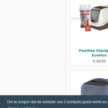
PeeWee Start
EcoHus
€ 49,95
Om te zorgen dat de website van Cool4pets goed werkt en 