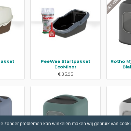
pakket
PeeWee Startpakket
Rotho My
EcoMinor
Bia
€ 35,95
je zonder problemen kan winkelen maken wij gebruik van cooki