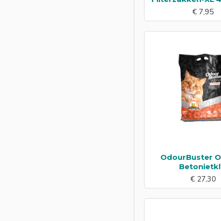
€ 7,95
OdourBuster Or
Betonietkl
€ 27,30