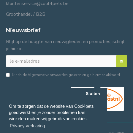
klantenservice@cool4pets.be
Groothandel / B2B
Nieuwsbrief
Blijf op de hoogte van nieuwigheden en promoties, schrijf
je hier in:
Ik heb de
Algemene voorwaarden
gelezen en ga hiermee akkoord.
Sluiten
Om te zorgen dat de website van Cool4pets
goed werkt en je zonder problemen kan
winkelen maken wij gebruik van cookies.
Privacy verklaring
© 2024 Cool4pets BV, alle rechten voorbehouden.
Ondernemingsnummer: