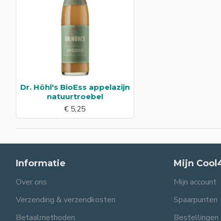
Dr. Höhl's BioEss appelazijn
natuurtroebel
€ 5,25
Informatie
Mijn Cool
Over ons
Mijn account
Verzending & verzendkosten
Spaarpunten
Betaalmethoden
Bestellingen