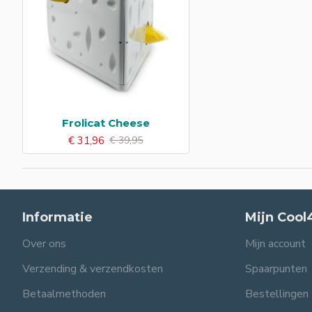
Frolicat Cheese
€ 31,96
€ 39,95
Informatie
Mijn Cool
Over ons
Mijn account
Verzending & verzendkosten
Spaarpunten
Betaalmethoden
Bestellingen