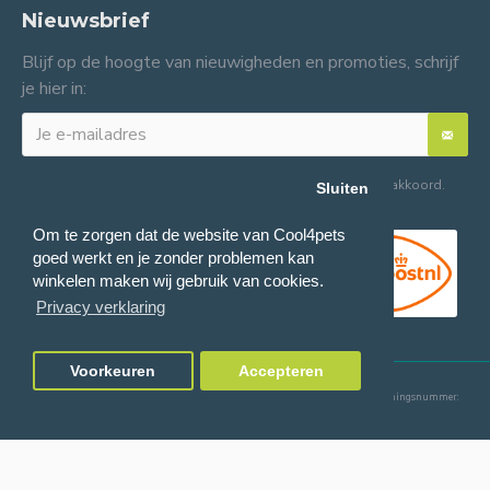
Nieuwsbrief
Blijf op de hoogte van nieuwigheden en promoties, schrijf
je hier in:
Ik heb de
Algemene voorwaarden
gelezen en ga hiermee akkoord.
Sluiten
Om te zorgen dat de website van Cool4pets
goed werkt en je zonder problemen kan
winkelen maken wij gebruik van cookies.
Privacy verklaring
Voorkeuren
Accepteren
© 2024 Cool4pets BV, alle rechten voorbehouden.
Ondernemingsnummer:
BE0816982597.