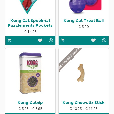
Kong Cat Speelmat
Kong Cat Treat Ball
Puzzlements Pockets
€ 5,20
€ 14,95
NIET VERKRIJGBAAR
Kong Catnip
Kong Chewstix Stick
€ 5,95 - € 8,95
€ 10,25 - € 11,95