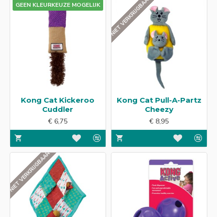
NIET VERKRIJGBAAR
GEEN KLEURKEUZE MOGELIJK
Kong Cat Kickeroo
Kong Cat Pull-A-Partz
Cuddler
Cheezy
€ 6,75
€ 8,95
NIET VERKRIJGBAAR