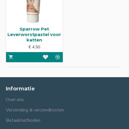
Sparrow Pet
Leverworstpastei voor
katten
€ 4,50
Informatie
Over ons
Verzending & verzendkosten
Betaalmethoden