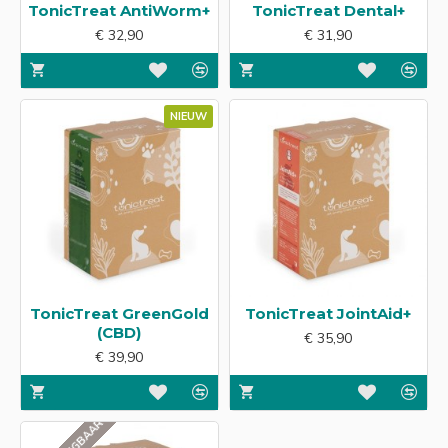
TonicTreat AntiWorm+
TonicTreat Dental+
€ 32,90
€ 31,90
NIEUW
TonicTreat GreenGold
TonicTreat JointAid+
(CBD)
€ 35,90
€ 39,90