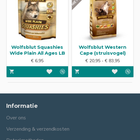
Wolfsblut Squashies
Wolfsblut Western
Wide Plain All Ages LB
Cape (struisvogel)
€ 6,95
€ 20,95 - € 83,95
Informatie
Over ons
Verzending & verzendkosten