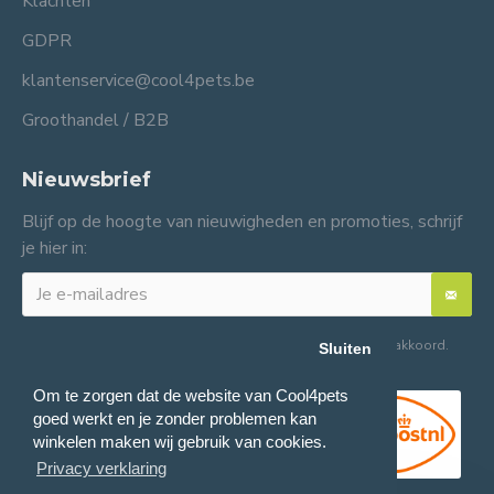
Klachten
GDPR
klantenservice@cool4pets.be
Groothandel / B2B
Nieuwsbrief
Blijf op de hoogte van nieuwigheden en promoties, schrijf
je hier in:
Ik heb de
Algemene voorwaarden
gelezen en ga hiermee akkoord.
Sluiten
Om te zorgen dat de website van Cool4pets
goed werkt en je zonder problemen kan
winkelen maken wij gebruik van cookies.
Privacy verklaring