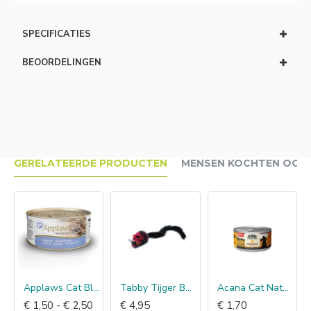
SPECIFICATIES
BEOORDELINGEN
GERELATEERDE PRODUCTEN
MENSEN KOCHTEN OOK
ntrée
Applaws Cat Blikvoer Bouillon, oceaanvis
Tabby Tijger Bosmuis
Acana Cat Natvoer Pate Chicken & Tuna
€ 1,50 - € 2,50
€ 4,95
€ 1,70