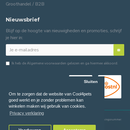
Groothandel / B2B
Nieuwsbrief
Blijf op de hoogte van nieuwigheden en promoties, schrijf
je hier in:
Ik heb de
Algemene voorwaarden
gelezen en ga hiermee akkoord.
Sluiten
Om te zorgen dat de website van Cool4pets
goed werkt en je zonder problemen kan
winkelen maken wij gebruik van cookies.
Privacy verklaring
© 2024 Cool4pets BV, alle rechten voorbehouden.
Ondernemingsnummer:
BE0816982597.