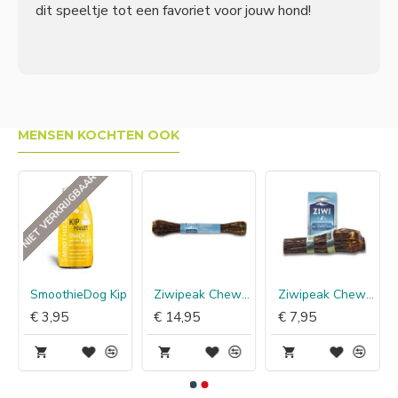
dit speeltje tot een favoriet voor jouw hond!
MENSEN KOCHTEN OOK
NIET VERKRIJGBAAR
 Rund
SmoothieDog Kip
Ziwipeak Chews Deer Shank Full
Ziwipeak Chews Deer Shank Half
€ 3,95
€ 14,95
€ 7,95