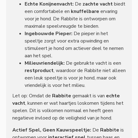
Echte Konijnenvacht:
De
zachte vacht
biedt
een comfortabele en
knuffelbare
ervaring
voor je hond. De Rabbite is ontworpen om
maximale speelvreugde te bieden.
Ingebouwde Pieper:
De pieper in het
speeltje zorgt voor extra opwinding en
stimuleert je hond om actiever deel te nemen
aan het spel.
Milieuvriendelijk:
De gebruikte vacht is een
restproduct
, waardoor de Rabbite niet alleen
een leuk speeltje is voor je hond, maar ook
vriendelijk is voor het milieu.
Let op: Omdat de
Rabbite
gemaakt is van
echte
vacht
, kunnen er wat haartjes loskomen tijdens het
spelen. Dit is volkomen normaal en heeft geen
negatieve invloed op de veiligheid van je hond.
Actief Spel, Geen Kauwspeeltje:
De
Rabbite
is
ontworpen voor
interactief spel
tussen baas en