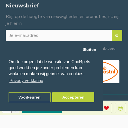
Nieuwsbrief
Blijf op de hoogte van nieuwigheden en promoties, schrijf
je hier in:
Ik heb de
Algemene voorwaarden
gelezen en ga hiermee akkoord.
Sluiten
Om te zorgen dat de website van Cool4pets
goed werkt en je zonder problemen kan
winkelen maken wij gebruik van cookies.
Privacy verklaring
Voorkeuren
Accepteren
© 2024 Cool4pets BV, alle rechten voorbehouden.
Ondernemingsnummer:
TOEVOEGEN
BE0816982597.