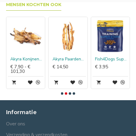
MENSEN KOCHTEN OOK
Akyra Konijnenoren
Akyra Paardenhuid 40 cm
Fish4Dogs Superstars Training Sardine
€ 7,90 - €
€ 14,50
€ 3,95
101,30
Informatie
Over ons
Verzending & verzendkosten