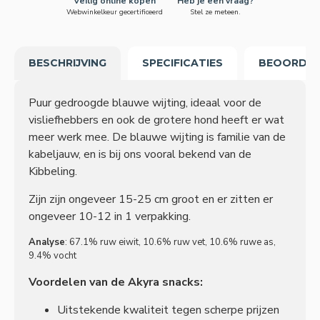
Veilig online kopen
Heb je een vraag?
Webwinkelkeur gecertificeerd
Stel ze meteen.
BESCHRIJVING
SPECIFICATIES
BEOORDEL
Puur gedroogde blauwe wijting, ideaal voor de
visliefhebbers en ook de grotere hond heeft er wat
meer werk mee. De blauwe wijting is familie van de
kabeljauw, en is bij ons vooral bekend van de
Kibbeling.
Zijn zijn ongeveer 15-25 cm groot en er zitten er
ongeveer 10-12 in 1 verpakking.
Analyse
: 67.1% ruw eiwit, 10.6% ruw vet, 10.6% ruwe as,
9.4% vocht
Voordelen van de Akyra snacks:
Uitstekende kwaliteit tegen scherpe prijzen