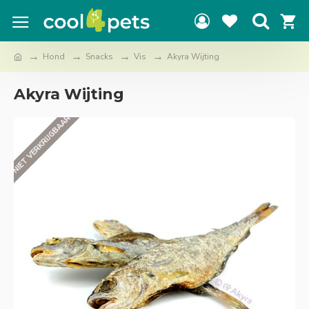
Hond
Snacks
Vis
Akyra Wijting
Akyra Wijting
NIET VERKRIJGBAAR