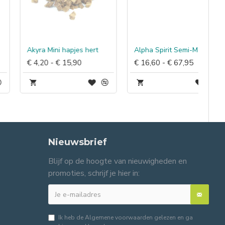
Akyra Mini hapjes hert
Alpha Spirit Semi-Moist Wild Fish
€ 4,20 - € 15,90
€ 16,60 - € 67,95
Nieuwsbrief
Blijf op de hoogte van nieuwigheden en
promoties, schrijf je hier in:
Ik heb de
Algemene voorwaarden
gelezen en ga