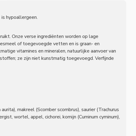
, is hypoallergeen.
ruikt. Onze verse ingrediënten worden op lage
leesmeel of toegevoegde vetten en is graan- en
tmatige vitamines en mineralen, natuurlijke aanvoer van
toffen; ze zijn niet kunstmatig toegevoegd. Verfijnde
aurita), makreel (Scomber scombrus), saurier (Trachurus
iergist, wortel, appel, cichorei, komijn (Cuminum cyminum),