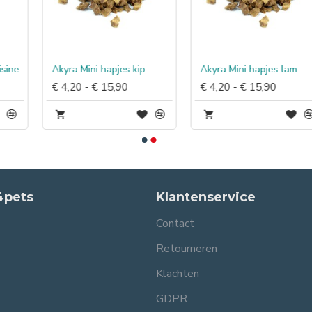
Akyra Mini hapjes kip
Akyra Mini hapjes lam
€ 4,20 - € 15,90
€ 4,20 - € 15,90
4pets
Klantenservice
Contact
Retourneren
Klachten
GDPR