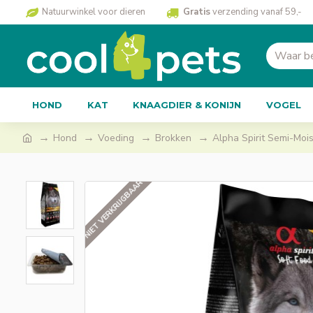
Natuurwinkel voor dieren
Gratis
verzending vanaf 59,-
HOND
KAT
KNAAGDIER & KONIJN
VOGEL
Hond
Voeding
Brokken
Alpha Spirit Semi-Moist
NIET VERKRIJGBAAR