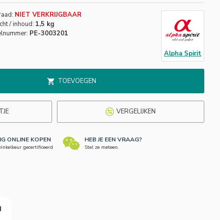
raad:
NIET VERKRIJGBAAR
ht / inhoud:
1,5 kg
elnummer:
PE-3003201
Alpha Spirit
TOEVOEGEN
TJE
VERGELIJKEN
LIG ONLINE KOPEN
HEB JE EEN VRAAG?
nkelkeur gecertificeerd
Stel ze meteen.
N