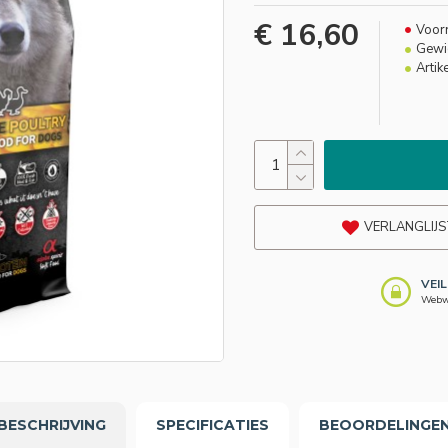
€ 16,60
Voor
Gewic
Artik
VERLANGLIJS
VEI
Webwi
BESCHRIJVING
SPECIFICATIES
BEOORDELINGE