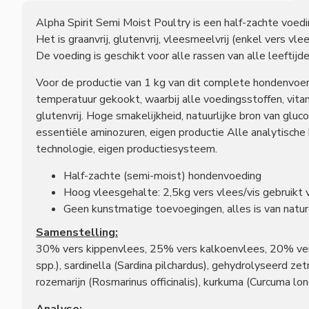
Alpha Spirit Semi Moist Poultry is een half-zachte voedin
Het is graanvrij, glutenvrij, vleesmeelvrij (enkel vers v
De voeding is geschikt voor alle rassen van alle leeftijde
Voor de productie van 1 kg van dit complete hondenvoer
temperatuur gekookt, waarbij alle voedingsstoffen, vit
glutenvrij. Hoge smakelijkheid, natuurlijke bron van glu
essentiële aminozuren, eigen productie Alle analytische
technologie, eigen productiesysteem.
Half-zachte (semi-moist) hondenvoeding
Hoog vleesgehalte: 2,5kg vers vlees/vis gebruikt 
Geen kunstmatige toevoegingen, alles is van nat
Samenstelling:
30% vers kippenvlees, 25% vers kalkoenvlees, 20% vers 
spp.), sardinella (Sardina pilchardus), gehydrolyseerd zet
rozemarijn (Rosmarinus officinalis), kurkuma (Curcuma lo