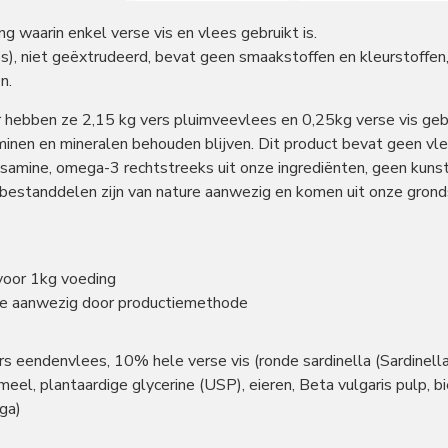
g waarin enkel verse vis en vlees gebruikt is.
lees), niet geëxtrudeerd, bevat geen smaakstoffen en kleurstoffen
n.
 hebben ze 2,15 kg vers pluimveevlees en 0,25kg verse vis geb
aminen en mineralen behouden blijven. Dit product bevat geen v
cosamine, omega-3 rechtstreeks uit onze ingrediënten, geen kuns
 bestanddelen zijn van nature aanwezig en komen uit onze gronds
voor 1kg voeding
ure aanwezig door productiemethode
eendenvlees, 10% hele verse vis (ronde sardinella (Sardinella 
meel, plantaardige glycerine (USP), eieren, Beta vulgaris pulp, b
nga)