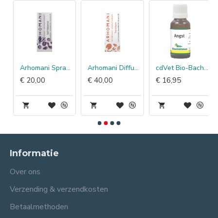
Arhomani Spray Self Balance
Arhomani Diffuser Transform
cdVet Bio-Bachbloesems Angst
€ 20,00
€ 40,00
€ 16,95
Informatie
Over ons
Verzending & verzendkosten
Betaalmethoden