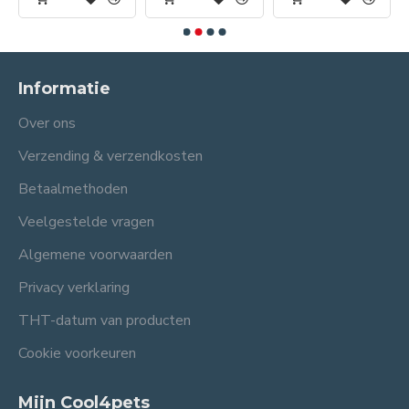
Informatie
Over ons
Verzending & verzendkosten
Betaalmethoden
Veelgestelde vragen
Algemene voorwaarden
Privacy verklaring
THT-datum van producten
Cookie voorkeuren
Mijn Cool4pets