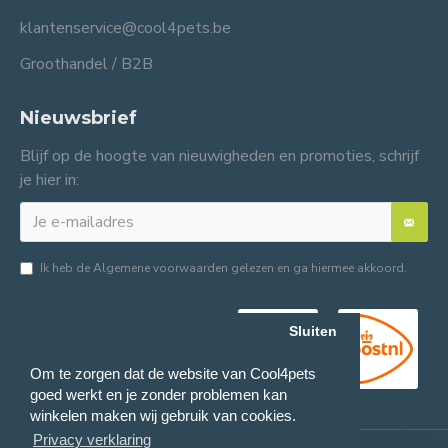
klantenservice@cool4pets.be
Groothandel / B2B
Nieuwsbrief
Blijf op de hoogte van nieuwigheden en promoties, schrijf
je hier in:
Ik heb de
Algemene voorwaarden
gelezen en ga hiermee akkoord.
Sluiten
Om te zorgen dat de website van Cool4pets
goed werkt en je zonder problemen kan
winkelen maken wij gebruik van cookies.
Privacy verklaring