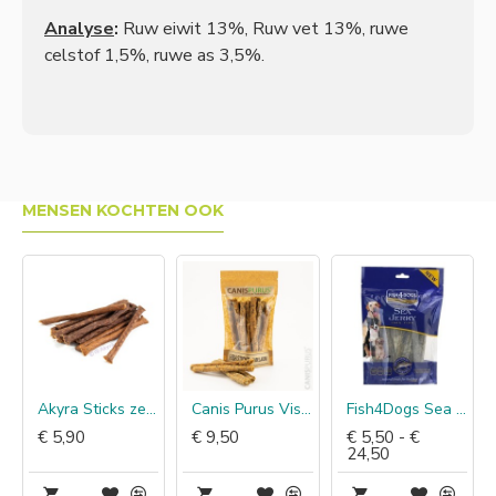
Analyse
:
Ruw eiwit 13%, Ruw vet 13%, ruwe
celstof 1,5%, ruwe as 3,5%.
MENSEN KOCHTEN OOK
p (varken & vis)
Akyra Sticks zeebaars
Canis Purus Vissticks Kabeljauw
Fish4Dogs Sea Jerky Skinny Strips
€ 5,90
€ 9,50
€ 5,50 - €
24,50