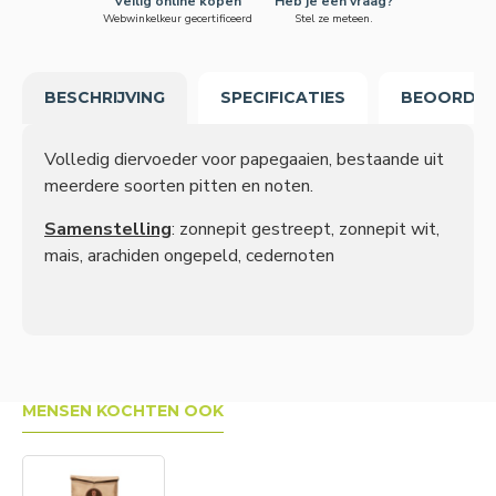
Veilig online kopen
Heb je een vraag?
Webwinkelkeur gecertificeerd
Stel ze meteen.
BESCHRIJVING
SPECIFICATIES
BEOORDEL
Volledig diervoeder voor papegaaien, bestaande uit
meerdere soorten pitten en noten.
Samenstelling
:
zonnepit gestreept, zonnepit wit,
mais, arachiden ongepeld, cedernoten
MENSEN KOCHTEN OOK