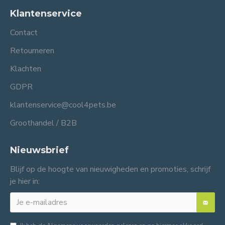
Klantenservice
Contact
Retourneren
Klachten
GDPR
klantenservice@cool4pets.be
Groothandel / B2B
Nieuwsbrief
Blijf op de hoogte van nieuwigheden en promoties, schrijf
je hier in: