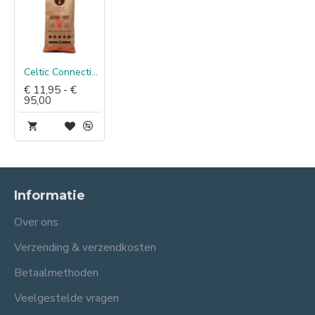
Celtic Connection Zalm met Forel & Zoete Aardappel
€ 11,95 - €
95,00
Informatie
Over ons
Verzending & verzendkosten
Betaalmethoden
Veelgestelde vragen