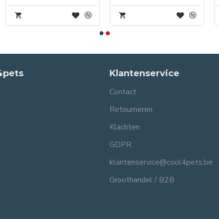
4pets
Klantenservice
Contact
Retourneren
Klachten
GDPR
klantenservice@cool4pets.be
Groothandel / B2B