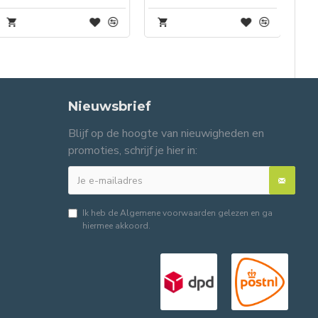
Nieuwsbrief
Blijf op de hoogte van nieuwigheden en
promoties, schrijf je hier in:
Ik heb de
Algemene voorwaarden
gelezen en ga
hiermee akkoord.