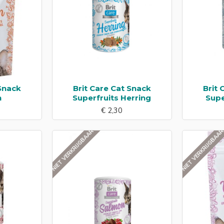
 Snack
Brit Care Cat Snack
Brit 
n
Superfruits Herring
Supe
€ 2,30
NIET VERKRIJGBAAR
NIET VERKRIJGBAA