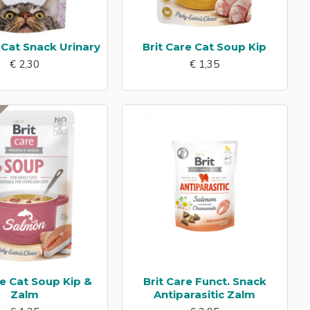
 Cat Snack Urinary
Brit Care Cat Soup Kip
€ 2,30
€ 1,35
EN
re Cat Soup Kip &
Brit Care Funct. Snack
Zalm
Antiparasitic Zalm