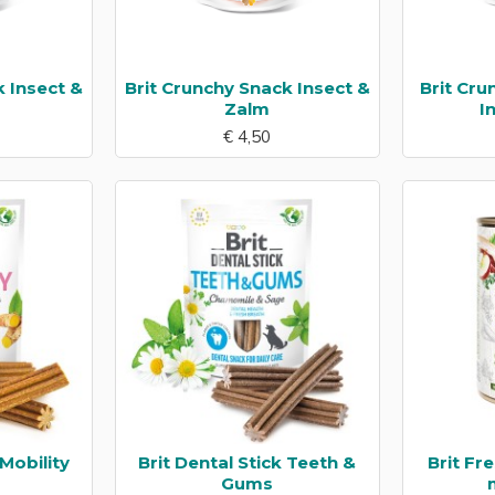
k Insect &
Brit Crunchy Snack Insect &
Brit Cr
Zalm
I
€ 4,50
 Mobility
Brit Dental Stick Teeth &
Brit Fr
Gums