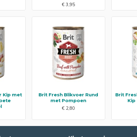
€ 3,95
r Kip met
Brit Fresh Blikvoer Rund
Brit Fre
oete
met Pompoen
Kip
l
€ 2,80