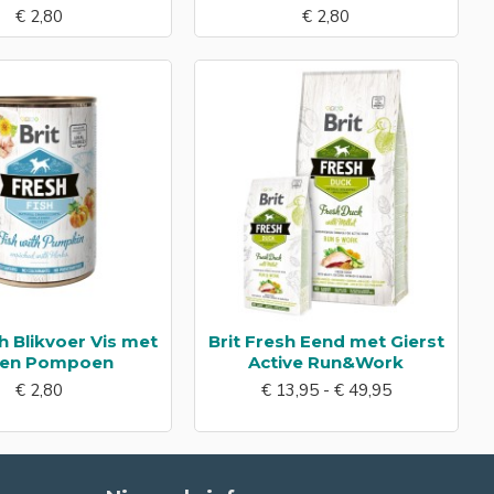
€ 2,80
€ 2,80
sh Blikvoer Vis met
Brit Fresh Eend met Gierst
 en Pompoen
Active Run&Work
€ 2,80
€ 13,95 - € 49,95