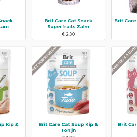
 Snack
Brit Care Cat Snack
Brit Care
 Lam
Superfruits Zalm
€ 2,30
LEVERTIJD 3-9 DAG
NIET VERKRIJGBAAR
up Kip &
Brit Care Cat Soup Kip &
Brit Ca
Tonijn