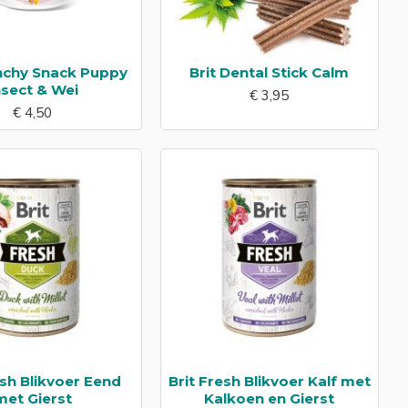
unchy Snack Puppy
Brit Dental Stick Calm
nsect & Wei
€ 3,95
€ 4,50
esh Blikvoer Eend
Brit Fresh Blikvoer Kalf met
met Gierst
Kalkoen en Gierst