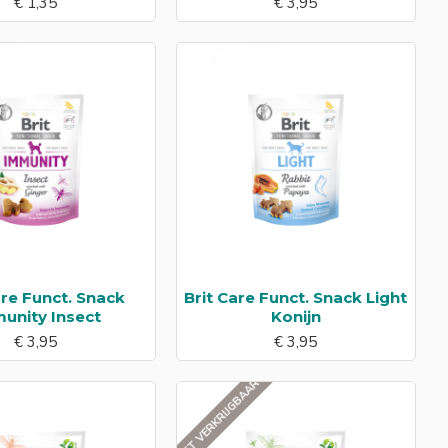
€ 1,35
€ 3,95
are Funct. Snack
Brit Care Funct. Snack Light
unity Insect
Konijn
€ 3,95
€ 3,95
NIET VERKRIJGBAAR