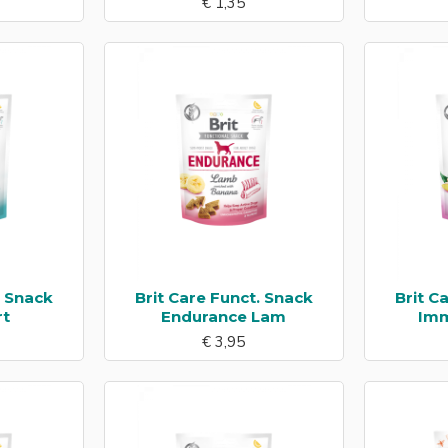
€ 1,35
. Snack
Brit Care Funct. Snack
Brit C
rt
Endurance Lam
Imm
€ 3,95