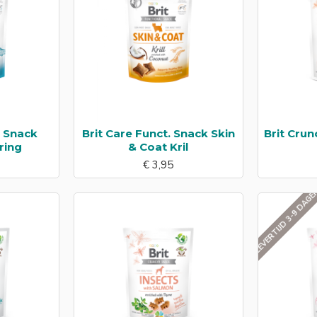
. Snack
Brit Care Funct. Snack Skin
Brit Crun
ring
& Coat Kril
€ 3,95
LEVERTIJD 3-9 DAG