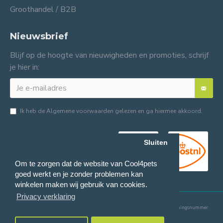
Groothandel / B2B
Nieuwsbrief
Blijf op de hoogte van nieuwigheden en promoties, schrijf
je hier in:
Ik heb de
Algemene voorwaarden
gelezen en ga hiermee akkoord.
Sluiten
Om te zorgen dat de website van Cool4pets
goed werkt en je zonder problemen kan
winkelen maken wij gebruik van cookies.
Privacy verklaring
© 2024 Cool4pets BV, alle rechten voorbehouden.
Ondernemingsnummer:
BE0816982597.