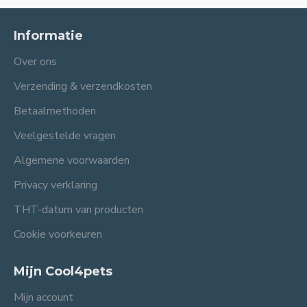
Informatie
Over ons
Verzending & verzendkosten
Betaalmethoden
Veelgestelde vragen
Algemene voorwaarden
Privacy verklaring
THT-datum van producten
Cookie voorkeuren
Mijn Cool4pets
Mijn account