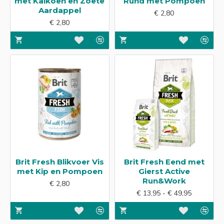
met Kalkoen en Zoete
Rund met Pompoen
Aardappel
€ 2,80
€ 2,80
Brit Fresh Blikvoer Vis
Brit Fresh Eend met
met Kip en Pompoen
Gierst Active
Run&Work
€ 2,80
€ 13,95 - € 49,95