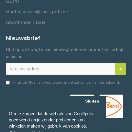
GDPR
klantenservice@cool4pets.be
Groothandel / B2B
Nieuwsbrief
Blijf op de hoogte van nieuwigheden en promoties, schrijf
je hier in:
Ik heb de
Algemene voorwaarden
gelezen en ga hiermee akkoord.
Sluiten
Om te zorgen dat de website van Cool4pets
goed werkt en je zonder problemen kan
winkelen maken wij gebruik van cookies.