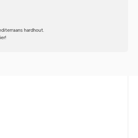
editerraans hardhout.
er!