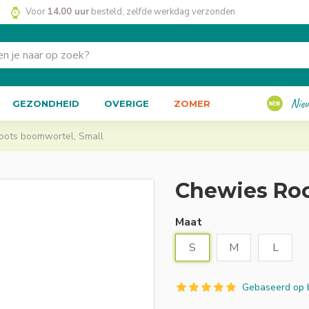
Voor
14.00 uur
besteld, zelfde werkdag verzonden
Nie
GEZONDHEID
OVERIGE
ZOMER
oots boomwortel, Small
Chewies Roo
Maat
S
M
L
Gebaseerd op 