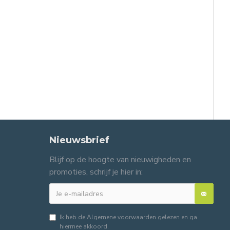
Nieuwsbrief
Blijf op de hoogte van nieuwigheden en
promoties, schrijf je hier in:
Ik heb de
Algemene voorwaarden
gelezen en ga
hiermee akkoord.