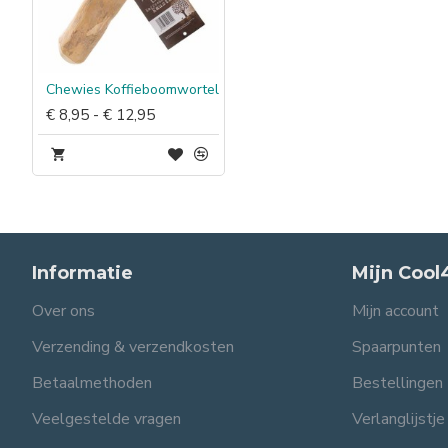
Chewies Koffieboomwortel
€ 8,95 - € 12,95
Informatie
Mijn Cool
Over ons
Mijn account
Verzending & verzendkosten
Spaarpunten
Betaalmethoden
Bestellingen
Veelgestelde vragen
Verlanglijstje