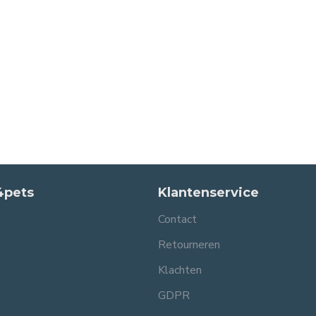
4pets
Klantenservice
Contact
Retourneren
Klachten
GDPR