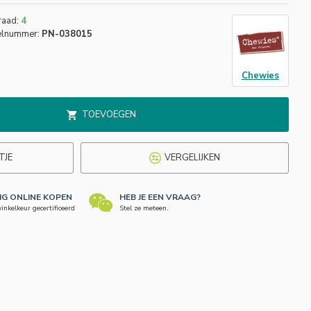
raad:
4
elnummer:
PN-038015
Chewies
TOEVOEGEN
TJE
VERGELIJKEN
LIG ONLINE KOPEN
HEB JE EEN VRAAG?
nkelkeur gecertificeerd
Stel ze meteen.