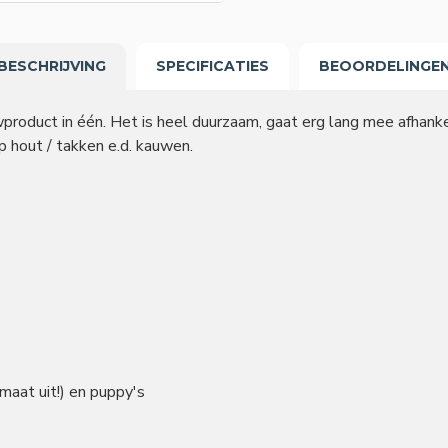
BESCHRIJVING
SPECIFICATIES
BEOORDELINGE
roduct in één. Het is heel duurzaam, gaat erg lang mee afhankel
p hout / takken e.d. kauwen.
maat uit!) en puppy's