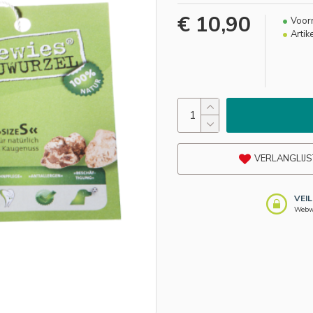
€ 10,90
Voor
Artik
VERLANGLIJS
VEI
Webwi