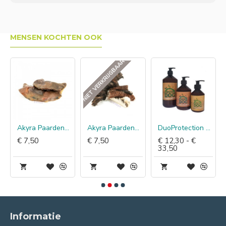
MENSEN KOCHTEN OOK
NIET VERKRIJGBAAR
Akyra Paardenhuid platen
Akyra Paardenhuid met vacht
DuoProtection Duo Dog paardenvetolie
€ 7,50
€ 7,50
€ 12,30 - €
33,50
Informatie