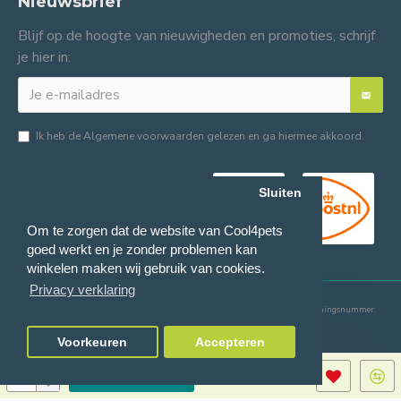
Nieuwsbrief
Blijf op de hoogte van nieuwigheden en promoties, schrijf
je hier in:
Ik heb de
Algemene voorwaarden
gelezen en ga hiermee akkoord.
Sluiten
Om te zorgen dat de website van Cool4pets
goed werkt en je zonder problemen kan
winkelen maken wij gebruik van cookies.
Privacy verklaring
© 2024 Cool4pets BV, alle rechten voorbehouden.
Ondernemingsnummer:
BE0816982597.
Voorkeuren
Accepteren
TOEVOEGEN