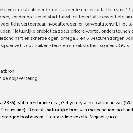
eld voor gesteriliseerde, gecastreerde en senior katten vanaf 1
n, zonder botten of slachtafval, en levert alle essentiële amino
 voer licht verteerbaar, hypoallergeen en tarweglutenvrij. Het la
uden. Natuurlijke prebiotica zoals chicoreiwortel ondersteunen
 gezond hart en scherpe ogen, omega 3 en 6 vetzuren zorgen voo
, kippenvet, zout, suiker, kleur- en smaakstoffen, soja en GGO's.
aatbron
n de spijsvertering
29%), Volkoren bruine rijst, Gehydrolyseerd kalkoeneiwit (5%),
OS en inuline), Biergist (natuurlijke bron van mannanoligosacch
edroogde bosbessen, Plantaardige vezels, Mojave-yucca.