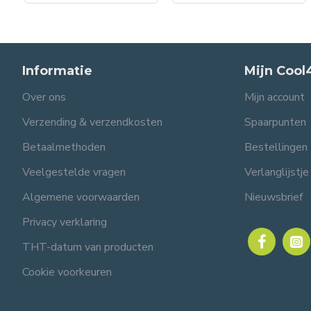
Informatie
Mijn Cool
Over ons
Mijn account
Verzending & verzendkosten
Spaarpunten
Betaalmethoden
Bestellingen
Veelgestelde vragen
Verlanglijstje
Algemene voorwaarden
Nieuwsbrief
Privacy verklaring
THT-datum van producten
Cookie voorkeuren