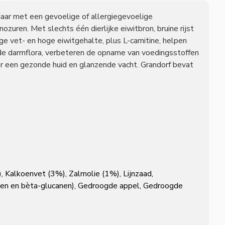
 jaar met een gevoelige of allergiegevoelige
zuren. Met slechts één dierlijke eiwitbron, bruine rijst
ge vet- en hoge eiwitgehalte, plus L-carnitine, helpen
 de darmflora, verbeteren de opname van voedingsstoffen
r een gezonde huid en glanzende vacht. Grandorf bevat
 Kalkoenvet (3%), Zalmolie (1%), Lijnzaad,
ariden en bèta-glucanen), Gedroogde appel, Gedroogde