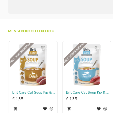
MENSEN KOCHTEN OOK
NIET VERKRIJGBAAR
NIET VERKRIJGBAAR
Kalkoen
Brit Care Cat Soup Kip & Eend
Brit Care Cat Soup Kip & Tonijn
€ 1,35
€ 1,35