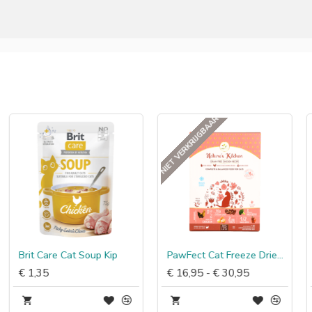
NIET VERKRIJGBAAR
Brit Care Cat Soup Kip
PawFect Cat Freeze Dried Foods Chicken
€ 1,35
€ 16,95 - € 30,95