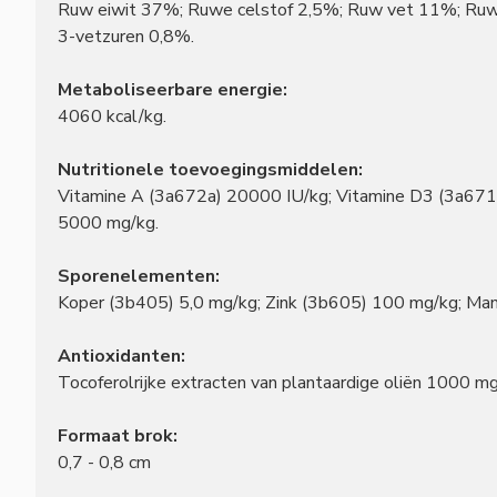
Ruw eiwit 37%; Ruwe celstof 2,5%; Ruw vet 11%; Ruwe
3-vetzuren 0,8%.
Metaboliseerbare energie:
4060 kcal/kg.
Nutritionele toevoegingsmiddelen:
Vitamine A (3a672a) 20000 IU/kg; Vitamine D3 (3a671)
5000 mg/kg.
Sporenelementen:
Koper (3b405) 5,0 mg/kg; Zink (3b605) 100 mg/kg; Man
Antioxidanten:
Tocoferolrijke extracten van plantaardige oliën 1000 mg
Formaat brok:
0,7 - 0,8 cm