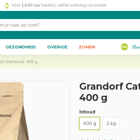
Voor
14.00 uur
besteld, zelfde werkdag verzonden
Nie
GEZONDHEID
OVERIGE
ZOMER
t Sterilized, 400 g
Grandorf Cat
400 g
Inhoud
400 g
2 kg