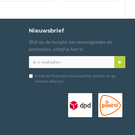
Nieuwsbrief
Blijf op de hoogte van nieuwigheden en
promoties, schrijf je hier in:
Ik heb de
Algemene voorwaarden
gelezen en ga
hiermee akkoord.