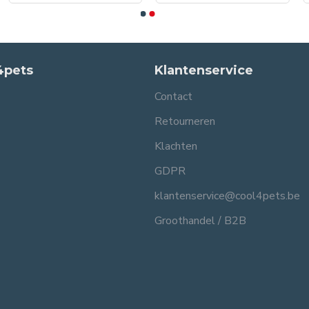
4pets
Klantenservice
Contact
Retourneren
Klachten
GDPR
klantenservice@cool4pets.be
Groothandel / B2B