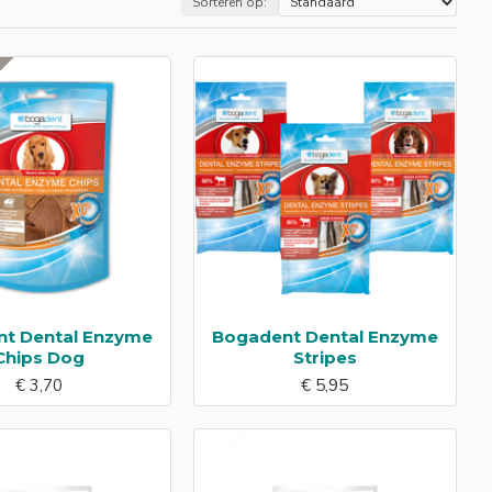
Sorteren op:
e snoepjes en geef je hond een gezonde en smakelijke
R
t Dental Enzyme
Bogadent Dental Enzyme
Chips Dog
Stripes
€ 3,70
€ 5,95