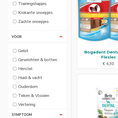
Trainingshapjes
Krokante snoepjes
Zachte snoepjes
VOOR
Gebit
Bogadent Denta
Flexies
Gewrichten & botten
€ 4,30
Herstel
Huid-& vacht
Ouderdom
Teken & Vlooien
Vertering
Weerstand
SYMPTOOM