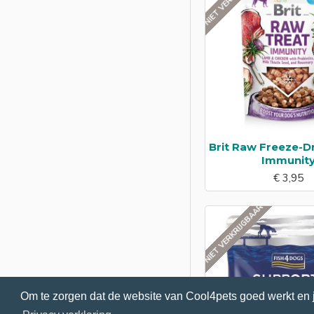
Witvis
Zalm
Brit Raw Freeze-D
Immunit
€ 3,95
NIET VERKRIJGBAAR
Om te zorgen dat de website van Cool4pets goed werkt en 