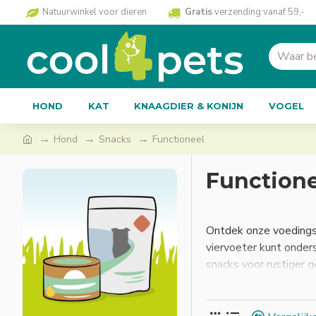
Natuurwinkel voor dieren
Gratis
verzending vanaf 59,-
HOND
KAT
KNAAGDIER & KONIJN
VOGEL
Hond
Snacks
Functioneel
Functione
Ontdek onze voedingss
viervoeter kunt onder
snacks voor rustiger g
ook een boost voor zij
Let op: bij sommige pr