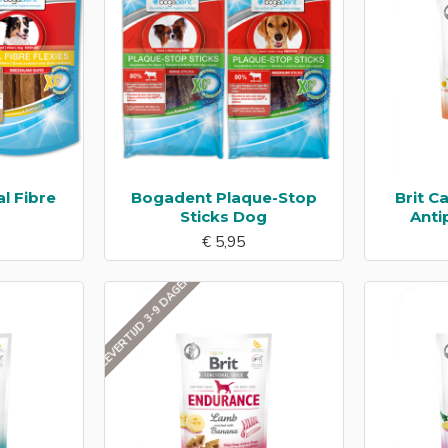
l Fibre
Bogadent Plaque-Stop
Brit C
Sticks Dog
Anti
€ 5,95
LEVERTIJD 3-9 DAGEN