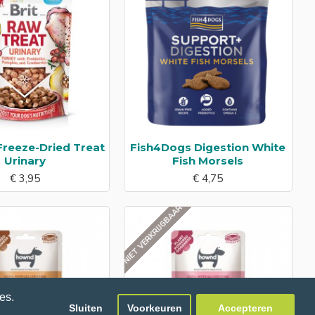
Freeze-Dried Treat
Fish4Dogs Digestion White
Urinary
Fish Morsels
€ 3,95
€ 4,75
NIET VERKRIJGBAAR
es.
Sluiten
Voorkeuren
Accepteren