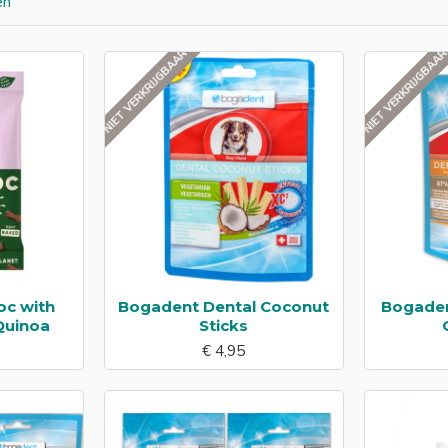
en
profiteert van de voordelen zonder overdosering. Kies voor onz
oordelen!
NIET VERKRIJGBAAR
NIET VERKRIJGBAA
oc with
Bogadent Dental Coconut
Bogaden
uinoa
Sticks
€ 4,95