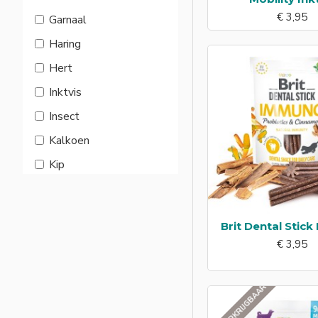
€ 3,95
Garnaal
Haring
Hert
Inktvis
Insect
Kalkoen
Kip
Konijn
Lam
Brit Dental Stic
Makreel
€ 3,95
Rund
Varken
NIET VERKRIJGBAAR
Vis