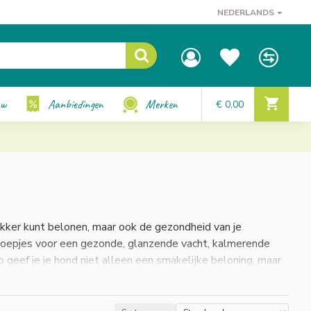
NEDERLANDS
uw
Aanbiedingen
Merken
€ 0,00
kker kunt belonen, maar ook de gezondheid van je
snoepjes voor een gezonde, glanzende vacht, kalmerende
 geef je je hond niet alleen een smakelijke beloning, maar
 ze niet als dagelijkse beloning te geven. Dit zorgt ervoor