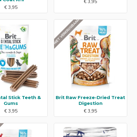
€ 3,95
€ 3,95
NIET VERKRIJGBAAR
ntal Stick Teeth &
Brit Raw Freeze-Dried Treat
Gums
Digestion
€ 3,95
€ 3,95
R