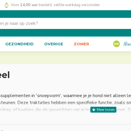
Voor
14.00 uur
besteld, zelfde werkdag verzonden
Nie
GEZONDHEID
OVERIGE
ZOMER
el
upplementen in 'snoepvorm', waarmee je je hond niet alleen le
steunen. Deze traktaties hebben een specifieke functie, zoals 
edrag, of koekjes die de gewrichten van je hond ondersteunen. Zo
n welzijn.
oducten is het belangrijk om het voedingsadvies op te volgen en