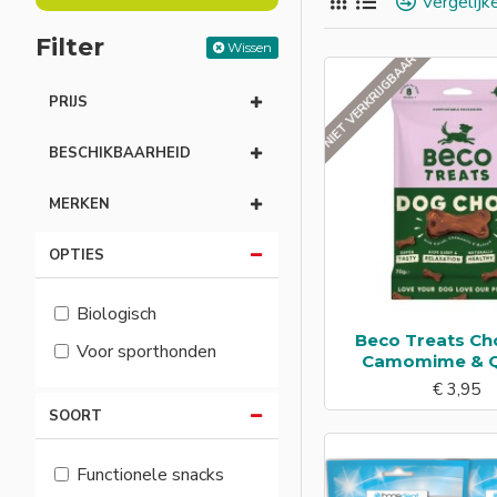
Vergelijk
dat je hond optimaal 
traktatie met extra v
Filter
Wissen
NIET VERKRIJGBAAR
PRIJS
BESCHIKBAARHEID
MERKEN
OPTIES
Biologisch
Beco Treats Ch
Voor sporthonden
Camomime & Q
€ 3,95
SOORT
Functionele snacks