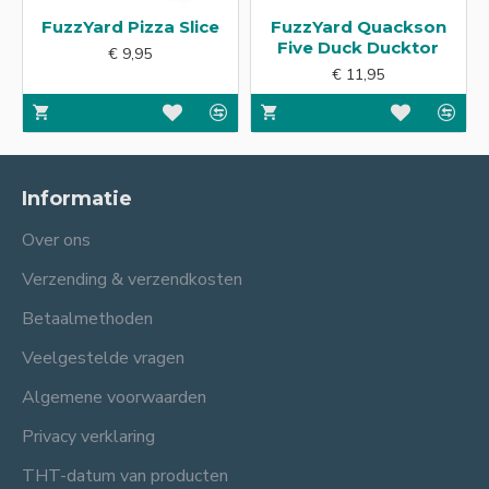
FuzzYard Pizza Slice
FuzzYard Quackson
Five Duck Ducktor
€ 9,95
€ 11,95
Informatie
Over ons
Verzending & verzendkosten
Betaalmethoden
Veelgestelde vragen
Algemene voorwaarden
Privacy verklaring
THT-datum van producten