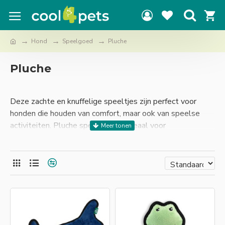
Hond
Speelgoed
Pluche
Pluche
Deze zachte en knuffelige speeltjes zijn perfect voor
honden die houden van comfort, maar ook van speelse
activiteiten. Pluche speelgoed is ideaal voor
knuffelmomenten, maar biedt ook genoeg uitdaging
tijdens interactieve speelsessies.
Onze pluche hondenspeeltjes zijn ontworpen om de
speelsheid van je viervoeter te stimuleren. Ze zijn zacht,
licht en gemakkelijk vast te pakken, waardoor ze ideaal
zijn voor honden die graag met hun speelgoed rondlopen
of gooien. Daarnaast zijn veel van onze pluche speeltjes