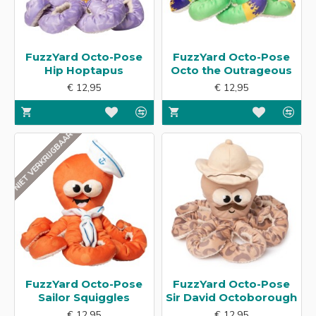
FuzzYard Octo-Pose
FuzzYard Octo-Pose
Hip Hoptapus
Octo the Outrageous
€ 12,95
€ 12,95
NIET VERKRIJGBAAR
FuzzYard Octo-Pose
FuzzYard Octo-Pose
Sailor Squiggles
Sir David Octoborough
€ 12,95
€ 12,95