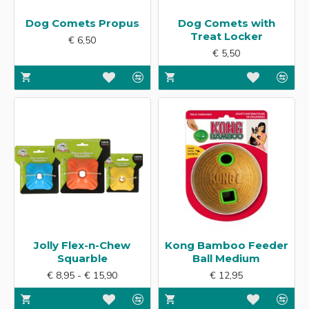
Dog Comets Propus
Dog Comets with
Treat Locker
€ 6,50
€ 5,50
Jolly Flex-n-Chew
Kong Bamboo Feeder
Squarble
Ball Medium
€ 8,95 - € 15,90
€ 12,95