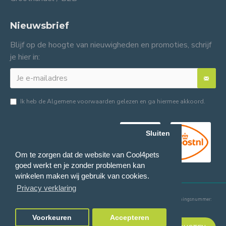
Nieuwsbrief
Blijf op de hoogte van nieuwigheden en promoties, schrijf
je hier in:
Ik heb de
Algemene voorwaarden
gelezen en ga hiermee akkoord.
Sluiten
Om te zorgen dat de website van Cool4pets
goed werkt en je zonder problemen kan
winkelen maken wij gebruik van cookies.
Privacy verklaring
© 2024 Cool4pets BV, alle rechten voorbehouden.
Ondernemingsnummer:
BE0816982597.
Voorkeuren
Accepteren