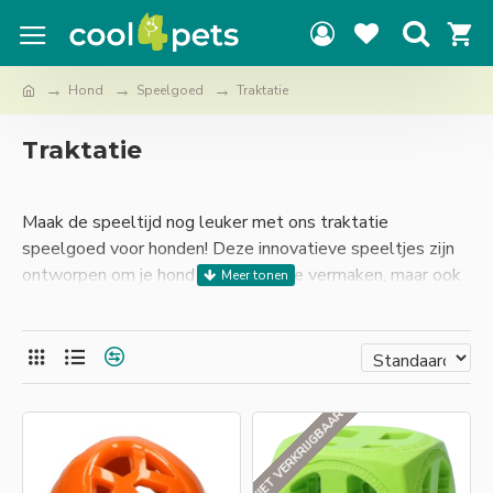
Hond
Speelgoed
Traktatie
Traktatie
Maak de speeltijd nog leuker met ons traktatie
speelgoed voor honden! Deze innovatieve speeltjes zijn
ontworpen om je hond niet alleen te vermaken, maar ook
om hem te belonen met heerlijke snacks. Vul het speeltje
met zijn favoriete traktaties of snacks en kijk hoe je
viervoeter zich uitermate vermaakt terwijl hij werkt voor
zijn beloning.
NIET VERKRIJGBAAR
Ons traktatie speelgoed helpt niet alleen bij het
bevredigen van de kauwbehoefte van je hond, maar
stimuleert ook zijn geestelijke vaardigheden. Het zorgt