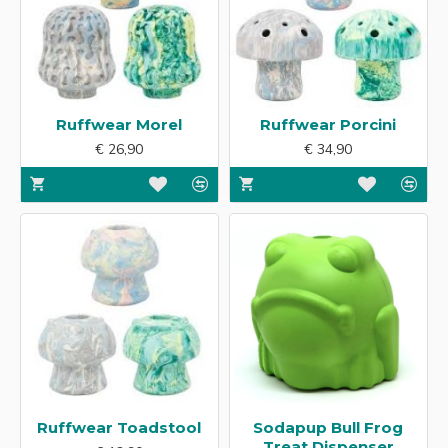
Ruffwear Morel
Ruffwear Porcini
€ 26,90
€ 34,90
Ruffwear Toadstool
Sodapup Bull Frog
Treat Dispenser