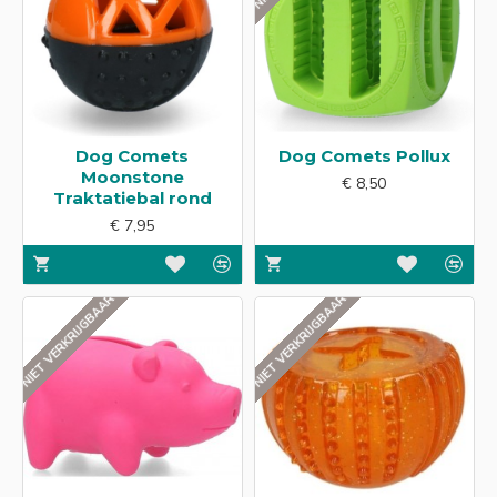
voor mentale uitdaging, waardoor je hond actief blijft, en
voorkomt verveling.
Dog Comets
Dog Comets Pollux
Moonstone
€ 8,50
Traktatiebal rond
€ 7,95
NIET VERKRIJGBAAR
NIET VERKRIJGBAAR