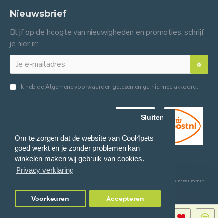
Nieuwsbrief
Blijf op de hoogte van nieuwigheden en promoties, schrijf
je hier in:
Ik heb de
Algemene voorwaarden
gelezen en ga hiermee akkoord.
Sluiten
Om te zorgen dat de website van Cool4pets
goed werkt en je zonder problemen kan
winkelen maken wij gebruik van cookies.
Privacy verklaring
© 2024 Cool4pets BV, alle rechten voorbehouden.
Ondernemingsnummer:
BE0816982597.
Voorkeuren
Accepteren
TOEVOEGEN