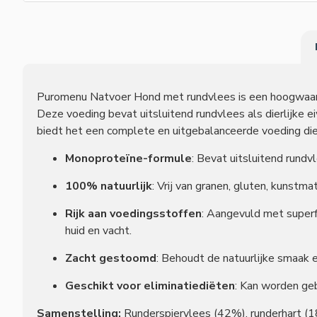
Puromenu Natvoer Hond met rundvlees is een hoogwaardig
Deze voeding bevat uitsluitend rundvlees als dierlijke e
biedt het een complete en uitgebalanceerde voeding die
Monoproteïne-formule
: Bevat uitsluitend rundv
100% natuurlijk
: Vrij van granen, gluten, kunstma
Rijk aan voedingsstoffen
: Aangevuld met superf
huid en vacht.
Zacht gestoomd
: Behoudt de natuurlijke smaak 
Geschikt voor eliminatiediëten
: Kan worden geb
Samenstelling:
Runderspiervlees (42%), runderhart (1