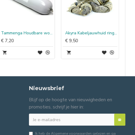
Tammenga Houdbare worst Rund
Akyra Kabeljauwhuid ringen
€ 7,20
€ 9,50
Nieuwsbrief
Blijf op de hoogte van nieuwigheden en
promoties, schrijf je hier in:
Ik heb de
Algemene voorwaarden
gelezen en ga