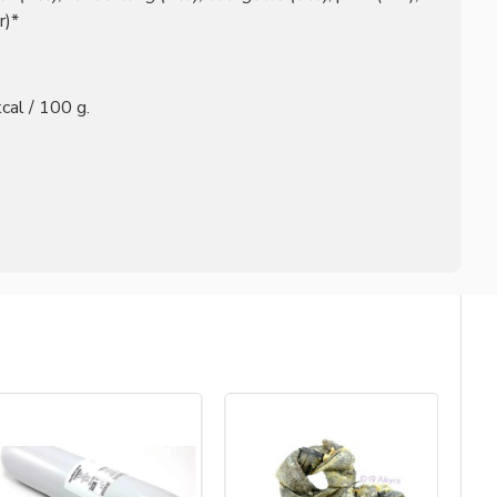
r)*
cal / 100 g.