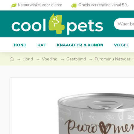
Natuurwinkel voor dieren
Gratis
verzending vanaf 59,-
HOND
KAT
KNAAGDIER & KONIJN
VOGEL
Hond
Voeding
Gestoomd
Puromenu Natvoer H