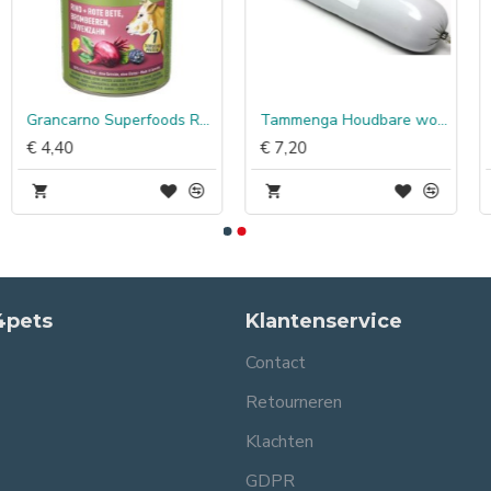
Grancarno Superfoods Rundvlees, Bieten, Braambessen & Paardenbloem
Tammenga Houdbare worst Zalm
€ 4,40
€ 7,20
4pets
Klantenservice
Contact
Retourneren
Klachten
GDPR