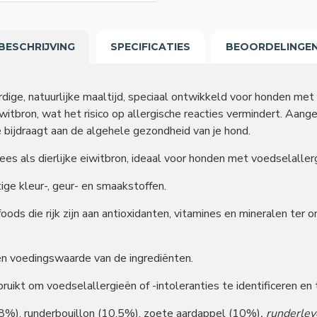
BESCHRIJVING
SPECIFICATIES
BEOORDELINGE
e, natuurlijke maaltijd, speciaal ontwikkeld voor honden met v
iwitbron, wat het risico op allergische reacties vermindert. Aa
 bijdraagt aan de algehele gezondheid van je hond.
lees als dierlijke eiwitbron, ideaal voor honden met voedselallerg
tige kleur-, geur- en smaakstoffen.
oods die rijk zijn aan antioxidanten, vitamines en mineralen t
en voedingswaarde van de ingrediënten.
ruikt om voedselallergieën of -intoleranties te identificeren en
8%), runderbouillon (10,5%), zoete aardappel (10%)
, runderle