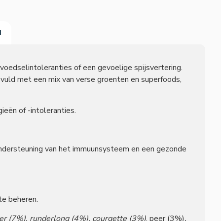
N
oedselintoleranties of een gevoelige spijsvertering.
ngevuld met een mix van verse groenten en superfoods,
ieën of -intoleranties.
er ondersteuning van het immuunsysteem en een gezonde
 te beheren.
ver (7%), runderlong (4%), courgette (3%)
, peer (3%)
,