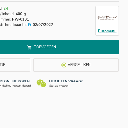
d:
24
/ inhoud:
400 g
nummer:
PW-0131
ste houdbaar tot
:
02/07/2027
Puromenu
TOEVOEGEN
TJE
VERGELIJKEN
LIG ONLINE KOPEN
HEB JE EEN VRAAG?
nkelkeur gecertificeerd
Stel ze meteen.