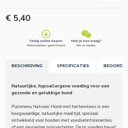
€ 5,40
Veilig online kopen
Heb je een vraag?
Webwinkelkeur gecertificeerd
Stel ze meteen.
BESCHRIJVING
SPECIFICATIES
BEOORDEL
Natuurlijke, hypoallergene voeding voor een
gezonde en gelukkige hond
Puromenu Natvoer Hond met hertenvlees is een
hoogwaardige, natuurlijke maaltijd, speciaal
ontwikkeld voor honden met voedselintoleranties
of een gevoelige spijsvertering. Deze voeding bevat