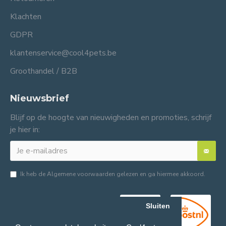
Klachten
GDPR
klantenservice@cool4pets.be
Groothandel / B2B
Nieuwsbrief
Blijf op de hoogte van nieuwigheden en promoties, schrijf
je hier in:
Ik heb de
Algemene voorwaarden
gelezen en ga hiermee akkoord.
Sluiten