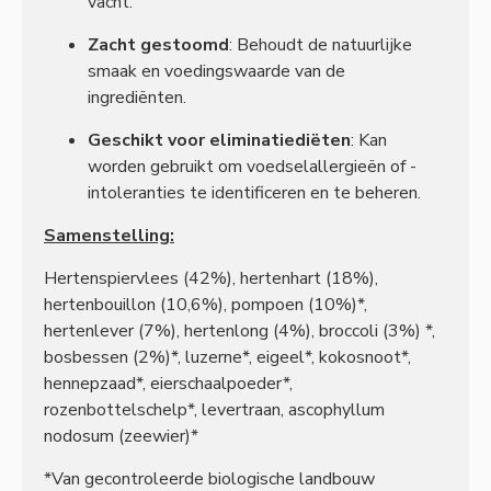
vacht.
Zacht gestoomd
: Behoudt de natuurlijke
smaak en voedingswaarde van de
ingrediënten.
Geschikt voor eliminatiediëten
: Kan
worden gebruikt om voedselallergieën of -
intoleranties te identificeren en te beheren.
Samenstelling:
Hertenspiervlees (42%), hertenhart (18%),
hertenbouillon (10,6%), pompoen (10%)*,
hertenlever (7%), hertenlong (4%), broccoli (3%) *,
bosbessen (2%)*, luzerne*, eigeel*, kokosnoot*,
hennepzaad*, eierschaalpoeder*,
rozenbottelschelp*, levertraan, ascophyllum
nodosum (zeewier)*
*Van gecontroleerde biologische landbouw