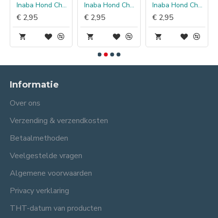
Inaba Hond Churu Puree Kip met Kaas
Inaba Hond Churu Puree Kip met Tonijn
Inaba Hond Churu Puree Kip met Zalm
€ 2,95
€ 2,95
€ 2,95
Informatie
Over ons
Verzending & verzendkosten
Betaalmethoden
Veelgestelde vragen
Algemene voorwaarden
Privacy verklaring
THT-datum van producten