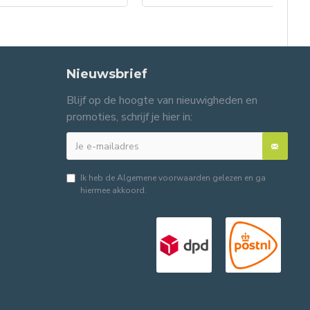
Nieuwsbrief
Blijf op de hoogte van nieuwigheden en
promoties, schrijf je hier in:
Ik heb de
Algemene voorwaarden
gelezen en ga
hiermee akkoord.