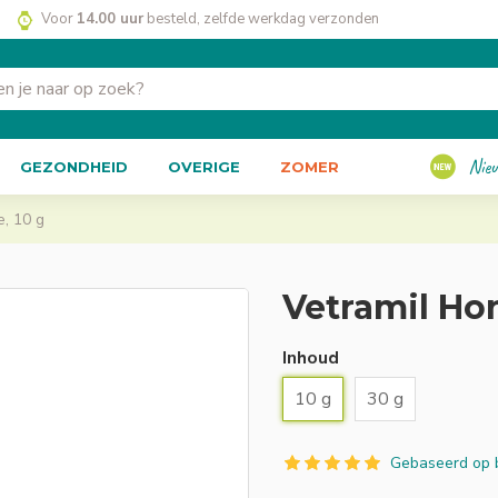
Voor
14.00 uur
besteld, zelfde werkdag verzonden
Nie
GEZONDHEID
OVERIGE
ZOMER
e, 10 g
Vetramil Hon
Inhoud
10 g
30 g
Gebaseerd op 