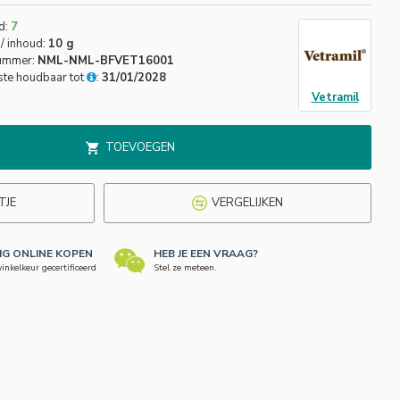
d:
7
/ inhoud:
10 g
nummer:
NML-NML-BFVET16001
ste houdbaar tot
:
31/01/2028
Vetramil
TOEVOEGEN
TJE
VERGELIJKEN
LIG ONLINE KOPEN
HEB JE EEN VRAAG?
nkelkeur gecertificeerd
Stel ze meteen.