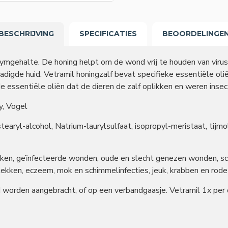
BESCHRIJVING
SPECIFICATIES
BEOORDELINGE
ymgehalte. De honing helpt om de wond vrij te houden van virus
chadigde huid. Vetramil honingzalf bevat specifieke essentiële o
 essentiële oliën dat de dieren de zalf oplikken en weren insec
y, Vogel
earyl-alcohol, Natrium-laurylsulfaat, isopropyl-meristaat, tijmolie
ekken, geïnfecteerde wonden, oude en slecht genezen wonden, s
 plekken, eczeem, mok en schimmelinfecties, jeuk, krabben en rode
d worden aangebracht, of op een verbandgaasje. Vetramil 1x pe