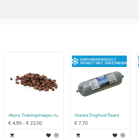
DIEPVRIESPRODUCT,
WORDT NIET VERZONDEN!
Akyra Trainingshapjes rund
Alaska Dogfood Paard
€ 4,95 - € 22,00
€ 7,70