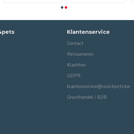
4pets
Klantenservice
Contact
Retourneren
Klachten
GDPR
klantenservice@cool4pets.be
Groothandel / B2B