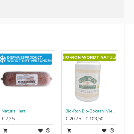
BIO-RON WORDT NATULY
DIEPVRIESPRODUCT,
WORDT NIET VERZONDEN!
Naturis Hert
Bio-Ron Bio-Bokashi Vleeseters
€ 7,35
€ 20,75 - € 103,50