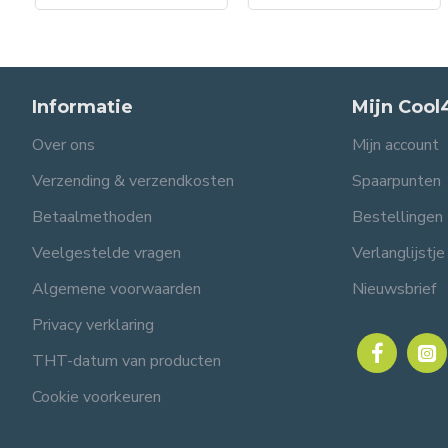
Informatie
Mijn Cool
Over ons
Mijn account
Verzending & verzendkosten
Spaarpunten
Betaalmethoden
Bestellingen
Veelgestelde vragen
Verlanglijstje
Algemene voorwaarden
Nieuwsbrief
Privacy verklaring
THT-datum van producten
Cookie voorkeuren