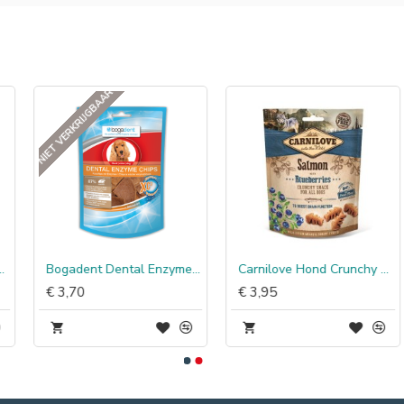
NIET VERKRIJGBAAR
Bogadent Dental Enzyme Chips Dog
Carnilove Hond Crunchy Snack Zalm met Bosbessen
€ 3,70
€ 3,95