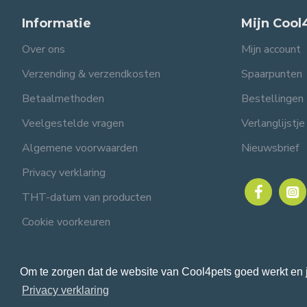
Informatie
Mijn Cool
Over ons
Mijn account
Verzending & verzendkosten
Spaarpunten
Betaalmethoden
Bestellingen
Veelgestelde vragen
Verlanglijstje
Algemene voorwaarden
Nieuwsbrief
Privacy verklaring
THT-datum van producten
Cookie voorkeuren
Om te zorgen dat de website van Cool4pets goed werkt en 
© 2024 Cool4pets BV, alle rechten voorbehouden.
Ondernemingsnummer: BE
Privacy verklaring