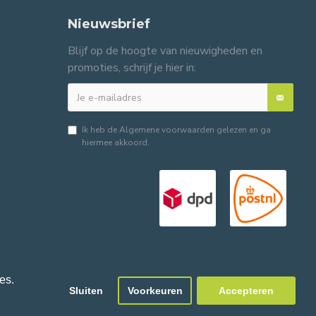
Nieuwsbrief
Blijf op de hoogte van nieuwigheden en
promoties, schrijf je hier in:
Ik heb de
Algemene voorwaarden
gelezen en ga
hiermee akkoord.
es.
Sluiten
Voorkeuren
Accepteren