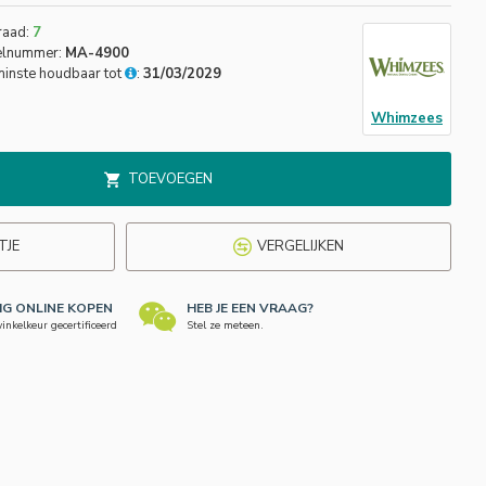
raad:
7
elnummer:
MA-4900
inste houdbaar tot
:
31/03/2029
Whimzees
TOEVOEGEN
TJE
VERGELIJKEN
LIG ONLINE KOPEN
HEB JE EEN VRAAG?
nkelkeur gecertificeerd
Stel ze meteen.