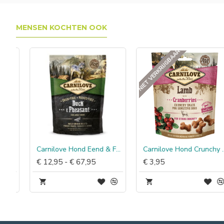
MENSEN KOCHTEN OOK
NIET VERKRIJGBAAR
Carnilove Hond Eend & Fazant
Carnilove Hond Crunchy Snack Lam met Cranberries
€ 12,95 - € 67,95
€ 3,95