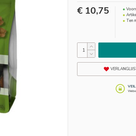
€ 10,75
Voor
Artik
Ten m
VERLANGLIJS
VEI
Webwi