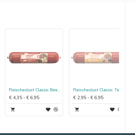
Fleischeslust Classic Beef Menu
Fleischeslust Classic Tender Poultry
€ 4,35 - € 6,95
€ 2,95 - € 6,95