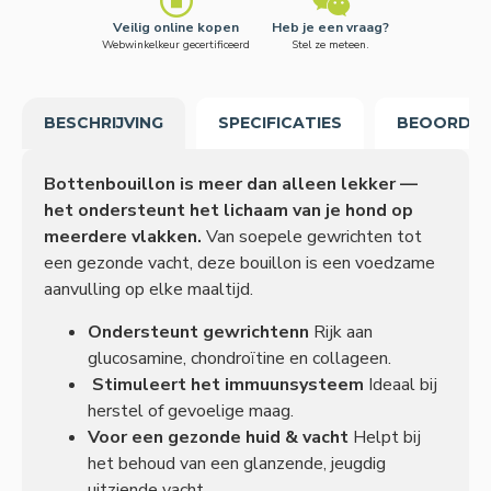
Veilig online kopen
Heb je een vraag?
Webwinkelkeur gecertificeerd
Stel ze meteen.
BESCHRIJVING
SPECIFICATIES
BEOORDEL
Bottenbouillon is meer dan alleen lekker —
het ondersteunt het lichaam van je hond op
meerdere vlakken.
Van soepele gewrichten tot
een gezonde vacht, deze bouillon is een voedzame
aanvulling op elke maaltijd.
Ondersteunt gewrichtenn
Rijk aan
glucosamine, chondroïtine en collageen.
Stimuleert het immuunsysteem
Ideaal bij
herstel of gevoelige maag.
Voor een gezonde huid & vacht
Helpt bij
het behoud van een glanzende, jeugdig
uitziende vacht.