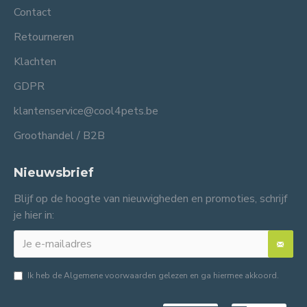
Contact
Retourneren
Klachten
GDPR
klantenservice@cool4pets.be
Groothandel / B2B
Nieuwsbrief
Blijf op de hoogte van nieuwigheden en promoties, schrijf
je hier in:
Ik heb de
Algemene voorwaarden
gelezen en ga hiermee akkoord.