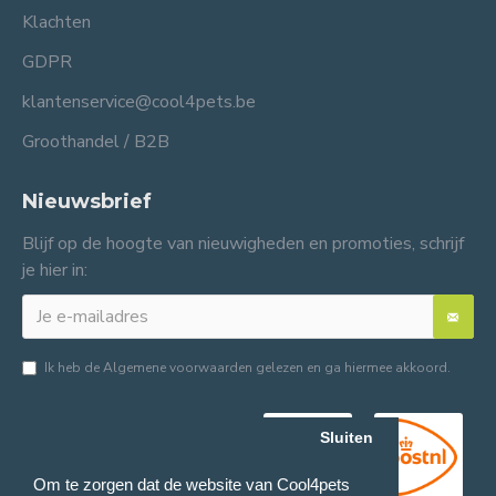
Klachten
GDPR
klantenservice@cool4pets.be
Groothandel / B2B
Nieuwsbrief
Blijf op de hoogte van nieuwigheden en promoties, schrijf
je hier in:
Ik heb de
Algemene voorwaarden
gelezen en ga hiermee akkoord.
Sluiten
Om te zorgen dat de website van Cool4pets