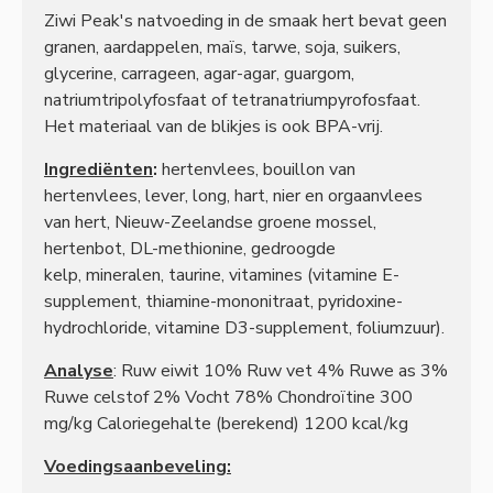
Ziwi Peak's natvoeding in de smaak hert bevat geen
granen, aardappelen, maïs, tarwe, soja, suikers,
glycerine, carrageen, agar-agar, guargom,
natriumtripolyfosfaat of tetranatriumpyrofosfaat.
Het materiaal van de blikjes is ook BPA-vrij.
Ingrediënten
:
hertenvlees, bouillon van
hertenvlees, lever, long, hart, nier en orgaanvlees
van hert, Nieuw-Zeelandse groene mossel,
hertenbot, DL-methionine, gedroogde
kelp, mineralen, taurine, vitamines (vitamine E-
supplement, thiamine-mononitraat, pyridoxine-
hydrochloride, vitamine D3-supplement, foliumzuur).
Analyse
: Ruw eiwit 10% Ruw vet 4% Ruwe as 3%
Ruwe celstof 2% Vocht 78% Chondroïtine 300
mg/kg Caloriegehalte (berekend) 1200 kcal/kg
Voedingsaanbeveling: