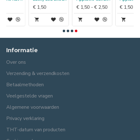
€ 1,50 - € 2,50
€ 1,50 - € 2,50
€ 4,95
Informatie
Over ons
Verzending & verzendkosten
Betaalmethoden
Veelgestelde vragen
Algemene voorwaarden
Privacy verklaring
THT-datum van producten