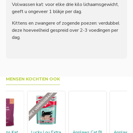
Volwassen kat: voor elke drie kilo lichaamsgewicht,
geeft u ongeveer 1 blikje per dag.
Kittens en zwangere of zogende poezen: verdubbel
deze hoeveelheid gespreid over 2-3 voedingen per
dag.
MENSEN KOCHTEN OOK
AR
Lucky Lou Extrafood Tonijn Gelei
Applaws Cat Blikvoer Bouillon, kippenborst
Applaws Cat Blikvoer Bouillon, tonijnfilet
Thrive Cat Treats 