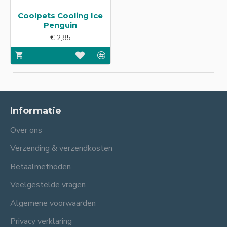
Coolpets Cooling Ice
Penguin
€ 2,85
Informatie
Over ons
Verzending & verzendkosten
Betaalmethoden
Veelgestelde vragen
Algemene voorwaarden
Privacy verklaring