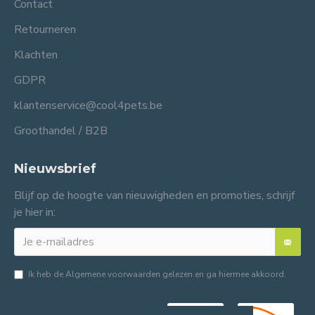
Contact
Retourneren
Klachten
GDPR
klantenservice@cool4pets.be
Groothandel / B2B
Nieuwsbrief
Blijf op de hoogte van nieuwigheden en promoties, schrijf
je hier in:
Ik heb de
Algemene voorwaarden
gelezen en ga hiermee akkoord.