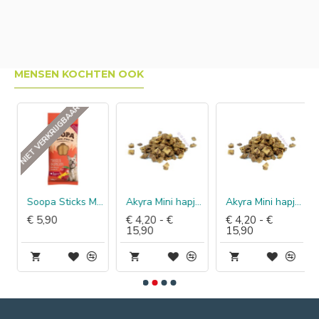
MENSEN KOCHTEN OOK
NIET VERKRIJGBAAR
 & Kokos
Soopa Sticks Mango & Framboos
Akyra Mini hapjes konijn
Akyra Mini hapjes hert
€ 5,90
€ 4,20 - €
€ 4,20 - €
15,90
15,90