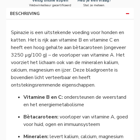
Veilig online kopen
Heb je een vraag?
Webwinkelkeur gecertificeerd
Stel ze meteen.
BESCHRIJVING
Spinazie is een uitstekende voeding voor honden en
katten. Het is rijk aan vitamine B en vitamine C en
heeft een hoog gehalte aan bètacaroteen (ongeveer
3250 µg/100 g) – de voorloper van vitamine A. Het
voorziet het lichaam ook van de mineralen kalium,
calcium, magnesium en ijzer. Deze bladgroente is
bovendien licht verteerbaar en heeft
ontstekingsremmende eigenschappen.
Vitamine B en C:
ondersteunen de weerstand
en het energiemetabolisme
Bètacaroteen:
voorloper van vitamine A, goed
voor huid, ogen en immuunsysteem
Mineralen:
levert kalium, calcium, magnesium