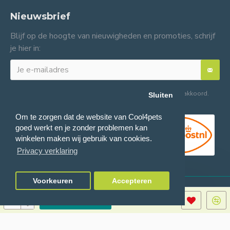
Nieuwsbrief
Blijf op de hoogte van nieuwigheden en promoties, schrijf
je hier in:
Ik heb de
Algemene voorwaarden
gelezen en ga hiermee akkoord.
Sluiten
Om te zorgen dat de website van Cool4pets
goed werkt en je zonder problemen kan
winkelen maken wij gebruik van cookies.
Privacy verklaring
Voorkeuren
Accepteren
© 2024 Cool4pets BV, alle rechten voorbehouden.
Ondernemingsnummer:
TOEVOEGEN
BE0816982597.